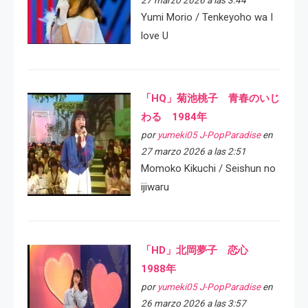
Yumi Morio / Tenkeyoho wa I
love U
「HQ」菊池桃子 青春のいじ
わる 1984年
por
yumeki05 J-PopParadise
en
27 marzo 2026 a las 2:51
Momoko Kikuchi / Seishun no
ijiwaru
「HD」北岡夢子 恋心
1988年
por
yumeki05 J-PopParadise
en
26 marzo 2026 a las 3:57