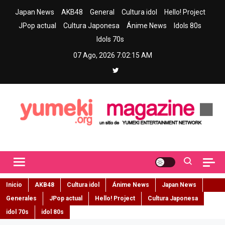
Skip
Japan News
AKB48
General
Cultura idol
Hello! Project
to
JPop actual
Cultura Japonesa
Ánime News
Idols 80s
content
Idols 70s
07 Ago, 2026
7:02:16 AM
Yumeki Magazine
Jpop y musica idol – Tu portal de jpop, movimiento idol y cultura
japonesa en español
Inicio
AKB48
Cultura idol
Ánime News
Japan News
Generales
JPop actual
Hello! Project
Cultura Japonesa
idol 70s
idol 80s