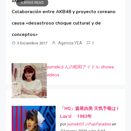
AKB48
4 MINS READ
Colaboración entre AKB48 y proyecto coreano
causa «desastroso choque cultural y de
conceptos»
Agencia YEA
3 Diciembre 2017
7
yumekiさんの昭和アイドル showa
videos
「HQ」森尾由美 天気予報は I
Luv U 1983年
por
yumeki05 J-PopParadise
en
27 marzo 2026 a las 3:44