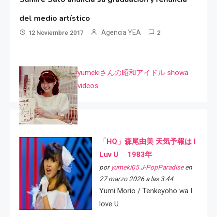
del medio artístico
Agencia YEA
12 Noviembre 2017
2
yumekiさんの昭和アイドル showa
videos
「HQ」森尾由美 天気予報は I
Luv U 1983年
por
yumeki05 J-PopParadise
en
27 marzo 2026 a las 3:44
Yumi Morio / Tenkeyoho wa I
love U