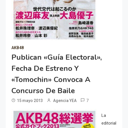
AKB48
Publican «guía Electoral»,
Fecha De Estreno Y
«Tomochin» Convoca A
Concurso De Baile
7
15 mayo 2013
Agencia YEA
La
editorial