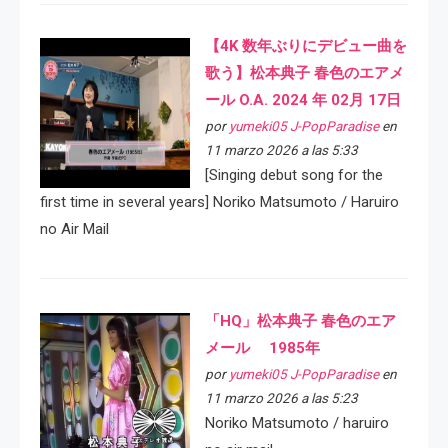
【4K 数年ぶりにデビュー曲を
歌う】松本典子 春色のエアメ
ール O.A. 2024 年 02月 17日
por
yumeki05 J-PopParadise
en
11 marzo 2026 a las 5:33
[Singing debut song for the
first time in several years] Noriko Matsumoto / Haruiro
no Air Mail
「HQ」松本典子 春色のエア
メール 1985年
por
yumeki05 J-PopParadise
en
11 marzo 2026 a las 5:23
Noriko Matsumoto / haruiro