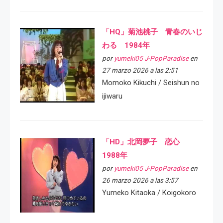
「HQ」菊池桃子 青春のいじ
わる 1984年
por
yumeki05 J-PopParadise
en
27 marzo 2026 a las 2:51
Momoko Kikuchi / Seishun no
ijiwaru
「HD」北岡夢子 恋心
1988年
por
yumeki05 J-PopParadise
en
26 marzo 2026 a las 3:57
Yumeko Kitaoka / Koigokoro