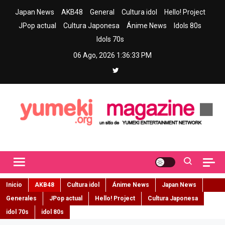
Skip
Japan News
AKB48
General
Cultura idol
Hello! Project
to
JPop actual
Cultura Japonesa
Ánime News
Idols 80s
content
Idols 70s
06 Ago, 2026
1:36:35 PM
Yumeki Magazine
Jpop y musica idol – Tu portal de jpop, movimiento idol y cultura
japonesa en español
Inicio
AKB48
Cultura idol
Ánime News
Japan News
Generales
JPop actual
Hello! Project
Cultura Japonesa
idol 70s
idol 80s