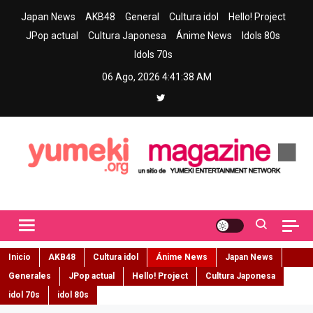
Skip
Japan News
AKB48
General
Cultura idol
Hello! Project
to
JPop actual
Cultura Japonesa
Ánime News
Idols 80s
content
Idols 70s
06 Ago, 2026
4:41:40 AM
Yumeki Magazine
Jpop y musica idol – Tu portal de jpop, movimiento idol y cultura
japonesa en español
Inicio
AKB48
Cultura idol
Ánime News
Japan News
Generales
JPop actual
Hello! Project
Cultura Japonesa
idol 70s
idol 80s