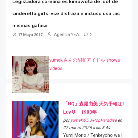
Legisladora coreana es kimowota de idol de
cinderella girls: «se disfraza e incluso usa las
mismas gafas»
Agencia YEA
17 Mayo 2017
2
yumekiさんの昭和アイドル showa
videos
「HQ」森尾由美 天気予報は I
Luv U 1983年
por
yumeki05 J-PopParadise
en
27 marzo 2026 a las 3:44
Yumi Morio / Tenkeyoho wa I