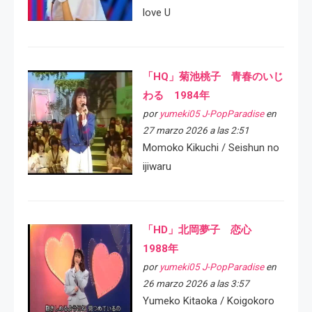
love U
「HQ」菊池桃子 青春のいじ
わる 1984年
por
yumeki05 J-PopParadise
en
27 marzo 2026 a las 2:51
Momoko Kikuchi / Seishun no
ijiwaru
「HD」北岡夢子 恋心
1988年
por
yumeki05 J-PopParadise
en
26 marzo 2026 a las 3:57
Yumeko Kitaoka / Koigokoro