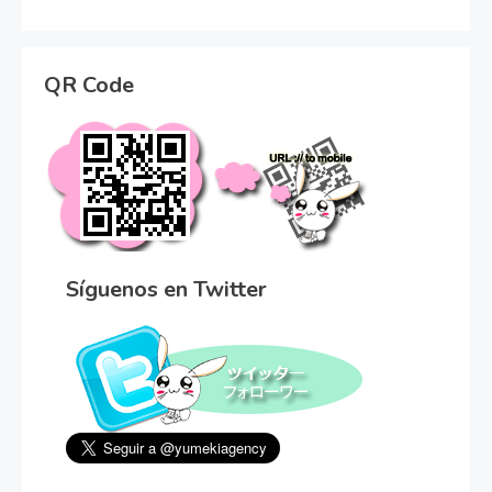
QR Code
Síguenos en Twitter