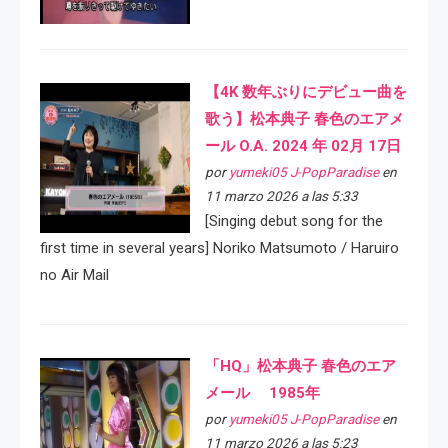
【4K 数年ぶりにデビュー曲を
歌う】松本典子 春色のエアメ
ール O.A. 2024 年 02月 17日
por
yumeki05 J-PopParadise
en
11 marzo 2026 a las 5:33
[Singing debut song for the
first time in several years] Noriko Matsumoto / Haruiro
no Air Mail
「HQ」松本典子 春色のエア
メール 1985年
por
yumeki05 J-PopParadise
en
11 marzo 2026 a las 5:23