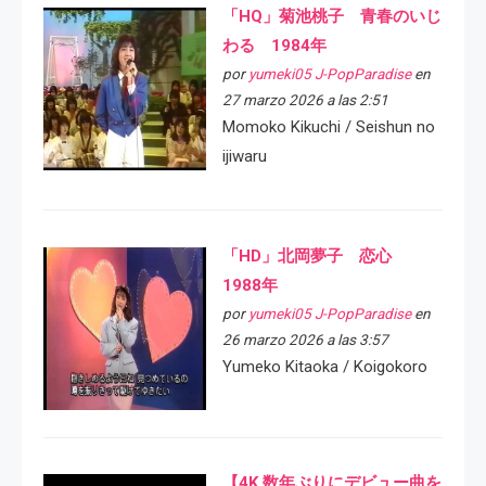
「HQ」菊池桃子 青春のいじ
わる 1984年
por
yumeki05 J-PopParadise
en
27 marzo 2026 a las 2:51
Momoko Kikuchi / Seishun no
ijiwaru
「HD」北岡夢子 恋心
1988年
por
yumeki05 J-PopParadise
en
26 marzo 2026 a las 3:57
Yumeko Kitaoka / Koigokoro
【4K 数年ぶりにデビュー曲を