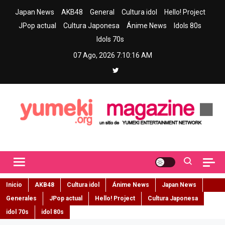
Skip
Japan News
AKB48
General
Cultura idol
Hello! Project
to
JPop actual
Cultura Japonesa
Ánime News
Idols 80s
content
Idols 70s
07 Ago, 2026
7:10:17 AM
Yumeki Magazine
Jpop y musica idol – Tu portal de jpop, movimiento idol y cultura
japonesa en español
Inicio
AKB48
Cultura idol
Ánime News
Japan News
Generales
JPop actual
Hello! Project
Cultura Japonesa
idol 70s
idol 80s