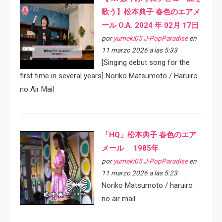
歌う】松本典子 春色のエアメ
ール O.A. 2024 年 02月 17日
por
yumeki05 J-PopParadise
en
11 marzo 2026 a las 5:33
[Singing debut song for the
first time in several years] Noriko Matsumoto / Haruiro
no Air Mail
「HQ」松本典子 春色のエア
メール 1985年
por
yumeki05 J-PopParadise
en
11 marzo 2026 a las 5:23
Noriko Matsumoto / haruiro
no air mail