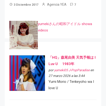
Agencia YEA
3 Diciembre 2017
7
yumekiさんの昭和アイドル showa
videos
「HQ」森尾由美 天気予報は I
Luv U 1983年
por
yumeki05 J-PopParadise
en
27 marzo 2026 a las 3:44
Yumi Morio / Tenkeyoho wa I
love U