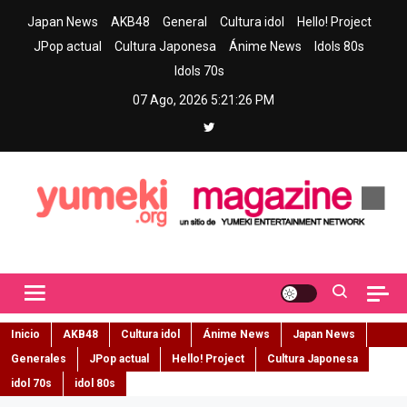
Skip
Japan News
AKB48
General
Cultura idol
Hello! Project
to
JPop actual
Cultura Japonesa
Ánime News
Idols 80s
content
Idols 70s
07 Ago, 2026
5:21:27 PM
Yumeki Magazine
Jpop y musica idol – Tu portal de jpop, movimiento idol y cultura
japonesa en español
Inicio
AKB48
Cultura idol
Ánime News
Japan News
Generales
JPop actual
Hello! Project
Cultura Japonesa
idol 70s
idol 80s