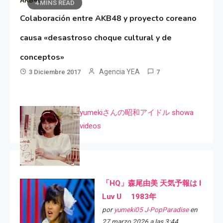
4 MINS READ
Colaboración entre AKB48 y proyecto coreano
causa «desastroso choque cultural y de
conceptos»
Agencia YEA
3 Diciembre 2017
7
yumekiさんの昭和アイドル showa
videos
「HQ」森尾由美 天気予報は I
Luv U 1983年
por
yumeki05 J-PopParadise
en
27 marzo 2026 a las 3:44