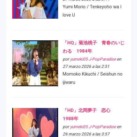
Yumi Morio / Tenkeyoho wa I
love U
「HQ」菊池桃子 青春のいじ
わる 1984年
por
yumeki05 J-PopParadise
en
27 marzo 2026 a las 2:51
Momoko Kikuchi / Seishun no
ijiwaru
「HD」北岡夢子 恋心
1988年
por
yumeki05 J-PopParadise
en
26 marzo 2026 a las 3:57