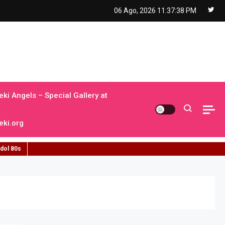
06 Ago, 2026
11:37:39 PM
ki Angels – Special Gallery at
ki.org
idol 80s