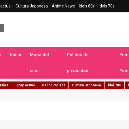
actual
Cultura Japonesa
Ánime News
Idols 80s
Idols 70s
a japonesa en español
o
Inicio
Mapa del
Politica de
Yume
sitio
privacidad
Yume
rales
JPop actual
Hello! Project
Cultura Japonesa
idol 70s