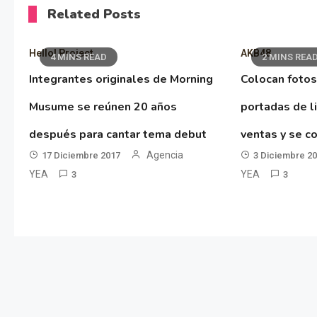
Related Posts
Hello! Project
AKB48
4 MINS READ
2 MINS REA
Integrantes originales de Morning
Colocan fotos
Musume se reúnen 20 años
portadas de l
después para cantar tema debut
ventas y se co
Agencia
17 Diciembre 2017
3 Diciembre 2
YEA
YEA
3
3