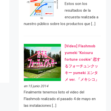
Estos son los
resultados de la
encuesta realizada a
nuestro público sobre los productos que […]
[Video] Flashmob
e
yumeki "Koisuru
fortune cookie" 恋す
るフォーチュンクッ
キー yumeki エンタ
メ ver. 「メキシコ」
en 15 junio 2014
Finalmente tenemos listo el video del
Flashmob realizado el pasado 4 de mayo en
las instalaciones […]