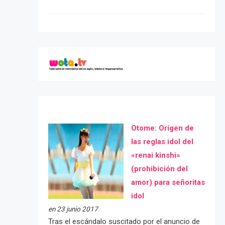
Otome: Orígen de
las reglas idol del
«renai kinshi»
(prohibición del
amor) para señoritas
idol
en 23 junio 2017
Tras el escándalo suscitado por el anuncio de