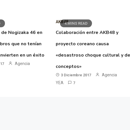
AKB48
D
4 MINS READ
 de Nogizaka 46 en
Colaboración entre AKB48 y
ibros que no tenían
proyecto coreano causa
nvierten en un éxito
«desastroso choque cultural y d
Agencia
017
conceptos»
Agencia
3 Diciembre 2017
YEA
7