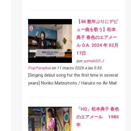
【4K 数年ぶりにデビ
ュー曲を歌う】松本
典子 春色のエアメー
ル O.A. 2024 年 02月
17日
por
yumeki05 J-
PopParadise
en 11 marzo 2026 a las 5:33
[Singing debut song for the first time in several
years] Noriko Matsumoto / Haruiro no Air Mail
「HQ」松本典子 春色
のエアメール 1985
年