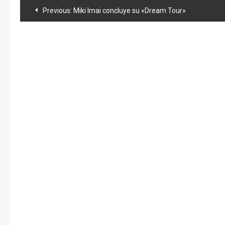
Navegación
Previous:
Miki Imai concluye su «Dream Tour»
de
entradas