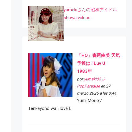
yumekiさんの昭和アイドル
showa videos
「HQ」森尾由美 天気
予報は I Luv U
1983年
por
yumeki05 J-
PopParadise
en 27
marzo 2026 a las 3:44
Yumi Morio /
Tenkeyoho wa I love U