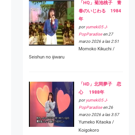
「HQ」菊池桃子 青
春のいじわる 1984
年
por
yumeki05 J-
PopParadise
en 27
marzo 2026 a las 2:51
Momoko Kikuchi /
Seishun no ijiwaru
「HD」北岡夢子 恋
心 1988年
por
yumeki05 J-
PopParadise
en 26
marzo 2026 a las 3:57
Yumeko Kitaoka /
Koigokoro