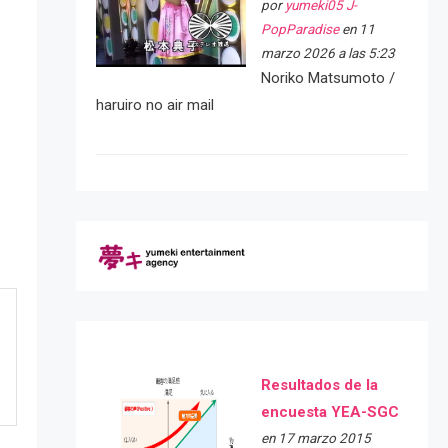
por
yumeki05 J-
PopParadise
en 11
marzo 2026 a las 5:23
Noriko Matsumoto /
haruiro no air mail
Resultados de la
encuesta YEA-SGC
en 17 marzo 2015