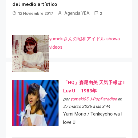
del medio artístico
Agencia YEA
12 Noviembre 2017
2
yumekiさんの昭和アイドル showa
videos
「HQ」森尾由美 天気予報は I
Luv U 1983年
por
yumeki05 J-PopParadise
en
27 marzo 2026 a las 3:44
Yumi Morio / Tenkeyoho wa I
love U