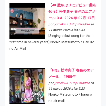
【4K 数年ぶりにデビュー曲を
歌う】松本典子 春色のエアメ
ール O.A. 2024 年 02月 17日
por
yumeki05 J-PopParadise
en
11 marzo 2026 a las 5:33
[Singing debut song for the
first time in several years] Noriko Matsumoto / Haruiro
no Air Mail
「HQ」松本典子 春色のエア
メール 1985年
por
yumeki05 J-PopParadise
en
11 marzo 2026 a las 5:23
Noriko Matsumoto / haruiro
no air mail