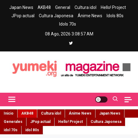
Skip
Japan News
AKB48
General
Cultura idol
Hello! Project
to
JPop actual
Cultura Japonesa
Ánime News
Idols 80s
content
Idols 70s
08 Ago, 2026
3:08:58 AM
Yumeki Magazine
Jpop y musica idol – Tu portal de jpop, movimiento idol y cultura
japonesa en español
Inicio
AKB48
Cultura idol
Ánime News
Japan News
Generales
JPop actual
Hello! Project
Cultura Japonesa
idol 70s
idol 80s