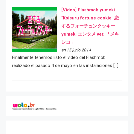
[Video] Flashmob yumeki
"Koisuru fortune cookie" 恋
するフォーチュンクッキー
yumeki エンタメ ver. 「メキ
シコ」
en 15 junio 2014
Finalmente tenemos listo el video del Flashmob
realizado el pasado 4 de mayo en las instalaciones […]