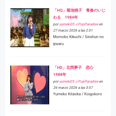
「HQ」菊池桃子 青春のいじ
わる 1984年
por
yumeki05 J-PopParadise
en
27 marzo 2026 a las 2:51
Momoko Kikuchi / Seishun no
ijiwaru
「HD」北岡夢子 恋心
1988年
por
yumeki05 J-PopParadise
en
26 marzo 2026 a las 3:57
Yumeko Kitaoka / Koigokoro