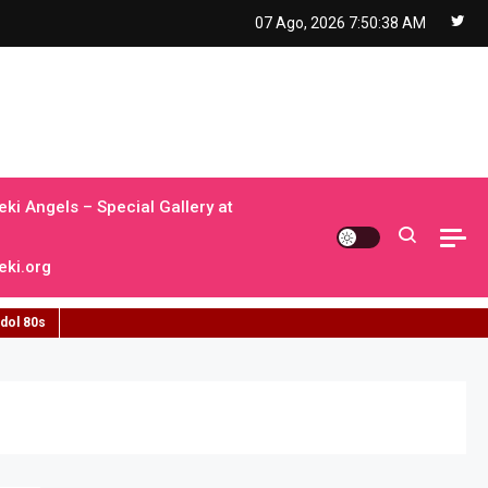
07 Ago, 2026
7:50:39 AM
ki Angels – Special Gallery at
ki.org
idol 80s