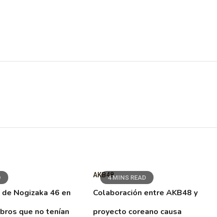
AKB48
D
4 MINS READ
 de Nogizaka 46 en
Colaboración entre AKB48 y
ibros que no tenían
proyecto coreano causa