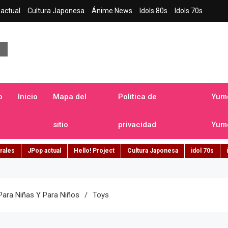
actual
Cultura Japonesa
Ánime News
Idols 80s
Idols 70s
a japonesa en español
o
Inicio
Mapa del
Politica de
Yume
sitio
privacidad
Yume
rales
JPop actual
Hello! Project
Cultura Japonesa
idol 70s
Para Niñas Y Para Niños
Toys