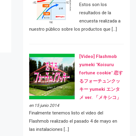
Estos son los
e
resultados de la
encuesta realizada a
nuestro público sobre los productos que […]
[Video] Flashmob
yumeki "Koisuru
fortune cookie" 恋す
るフォーチュンクッ
キー yumeki エンタ
メ ver. 「メキシコ」
en 15 junio 2014
Finalmente tenemos listo el video del
Flashmob realizado el pasado 4 de mayo en
las instalaciones […]