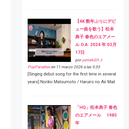
【4K 数年ぶりにデビ
ュー曲を歌う】松本
典子 春色のエアメー
ル O.A. 2024 年 02月
17日
por
yumeki05 J-
PopParadise
en 11 marzo 2026 a las 5:33
[Singing debut song for the first time in several
years] Noriko Matsumoto / Haruiro no Air Mail
「HQ」松本典子 春色
のエアメール 1985
年