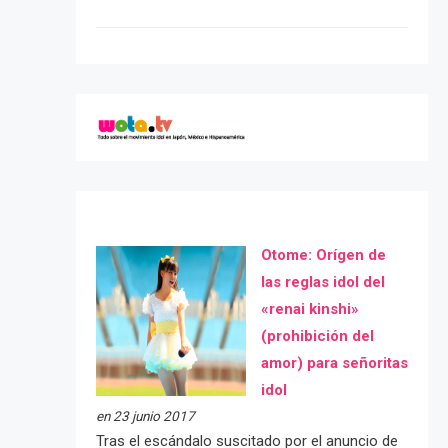
Otome: Orígen de
las reglas idol del
«renai kinshi»
(prohibición del
amor) para señoritas
idol
en 23 junio 2017
Tras el escándalo suscitado por el anuncio de