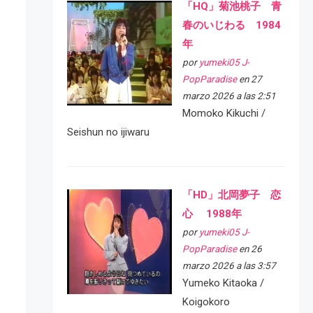
「HQ」菊池桃子 青
春のいじわる 1984
年
por
yumeki05 J-
PopParadise
en 27
marzo 2026 a las 2:51
Momoko Kikuchi /
Seishun no ijiwaru
「HD」北岡夢子 恋
心 1988年
por
yumeki05 J-
PopParadise
en 26
marzo 2026 a las 3:57
Yumeko Kitaoka /
Koigokoro