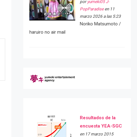
por
yumeki05 J-
PopParadise
en 11
marzo 2026 a las 5:23
Noriko Matsumoto /
haruiro no air mail
Resultados de la
encuesta YEA-SGC
en 17 marzo 2015