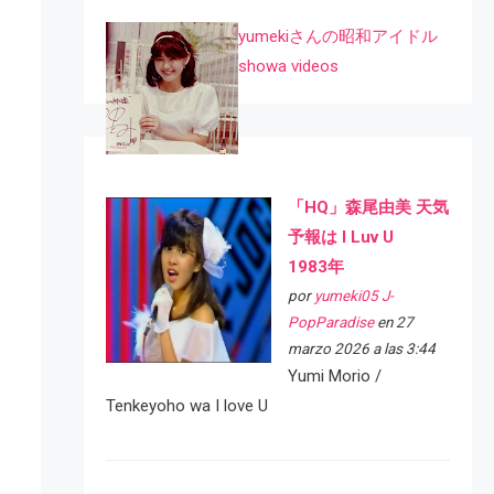
yumekiさんの昭和アイドル
showa videos
「HQ」森尾由美 天気
予報は I Luv U
1983年
por
yumeki05 J-
PopParadise
en 27
marzo 2026 a las 3:44
Yumi Morio /
Tenkeyoho wa I love U