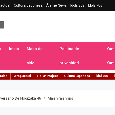
actual
Cultura Japonesa
Ánime News
Idols 80s
Idols 70s
a japonesa en español
o
Inicio
Mapa del
Politica de
Yume
sitio
privacidad
Yume
rales
JPop actual
Hello! Project
Cultura Japonesa
idol 70s
iversario De Nogizaka 46
Maishiraishilips