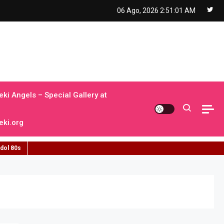
06 Ago, 2026
2:51:02 AM
ki Angels – Special Gallery at
ki.org
idol 80s