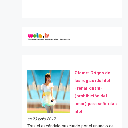
Otome: Orígen de
las reglas idol del
«renai kinshi»
(prohibición del
amor) para señoritas
idol
en 23 junio 2017
Tras el escándalo suscitado por el anuncio de