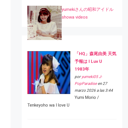
yumekiさんの昭和アイドル
showa videos
「HQ」森尾由美 天気
予報は I Luv U
1983年
por
yumeki05 J-
PopParadise
en 27
marzo 2026 a las 3:44
Yumi Morio /
Tenkeyoho wa I love U