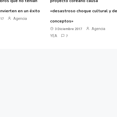
ibros que no tenían
proyecto coreano causa
nvierten en un éxito
«desastroso choque cultural y d
Agencia
017
conceptos»
Agencia
3 Diciembre 2017
YEA
7