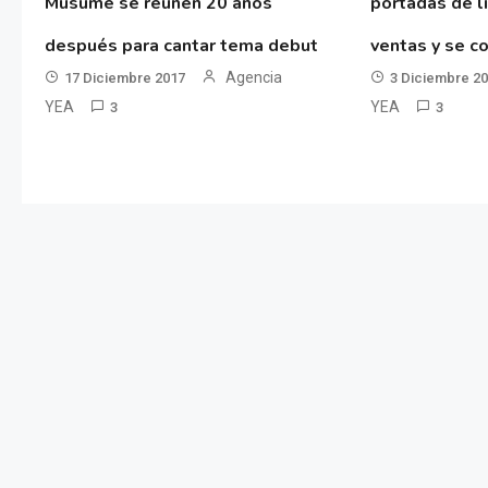
Musume se reúnen 20 años
portadas de l
después para cantar tema debut
ventas y se co
Agencia
17 Diciembre 2017
3 Diciembre 2
YEA
YEA
3
3