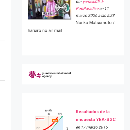
por
yumeki05 J-
PopParadise
en 11
marzo 2026 a las 5:23
Noriko Matsumoto /
haruiro no air mail
Resultados de la
encuesta YEA-SGC
en 17 marzo 2015