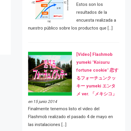
Estos son los
e
resultados de la
encuesta realizada a
nuestro público sobre los productos que […]
[Video] Flashmob
yumeki "Koisuru
fortune cookie" 恋す
るフォーチュンクッ
キー yumeki エンタ
メ ver. 「メキシコ」
en 15 junio 2014
Finalmente tenemos listo el video del
Flashmob realizado el pasado 4 de mayo en
las instalaciones […]