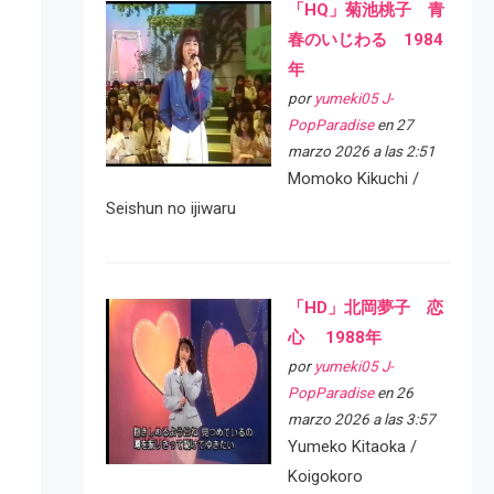
「HQ」菊池桃子 青
春のいじわる 1984
年
por
yumeki05 J-
PopParadise
en 27
marzo 2026 a las 2:51
Momoko Kikuchi /
Seishun no ijiwaru
「HD」北岡夢子 恋
心 1988年
por
yumeki05 J-
PopParadise
en 26
marzo 2026 a las 3:57
Yumeko Kitaoka /
Koigokoro