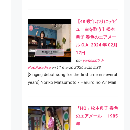
【4K 数年ぶりにデビ
ュー曲を歌う】松本
典子 春色のエアメー
ル O.A. 2024 年 02月
17日
por
yumeki05 J-
PopParadise
en 11 marzo 2026 a las 5:33
[Singing debut song for the first time in several
years] Noriko Matsumoto / Haruiro no Air Mail
「HQ」松本典子 春色
のエアメール 1985
年