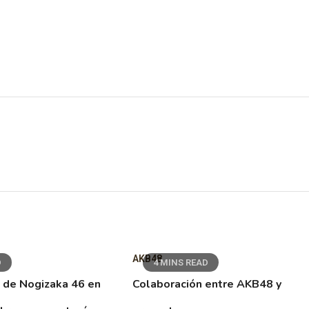
AKB48
D
4 MINS READ
 de Nogizaka 46 en
Colaboración entre AKB48 y