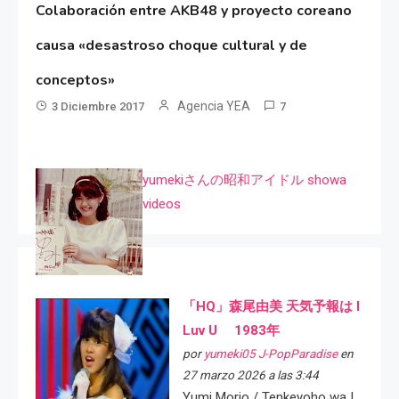
Colaboración entre AKB48 y proyecto coreano
causa «desastroso choque cultural y de
conceptos»
Agencia YEA
3 Diciembre 2017
7
yumekiさんの昭和アイドル showa
videos
「HQ」森尾由美 天気予報は I
Luv U 1983年
por
yumeki05 J-PopParadise
en
27 marzo 2026 a las 3:44
Yumi Morio / Tenkeyoho wa I