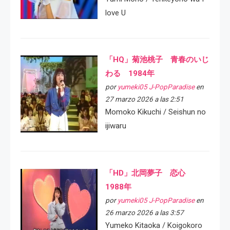
love U
「HQ」菊池桃子 青春のいじ
わる 1984年
por
yumeki05 J-PopParadise
en
27 marzo 2026 a las 2:51
Momoko Kikuchi / Seishun no
ijiwaru
「HD」北岡夢子 恋心
1988年
por
yumeki05 J-PopParadise
en
26 marzo 2026 a las 3:57
Yumeko Kitaoka / Koigokoro