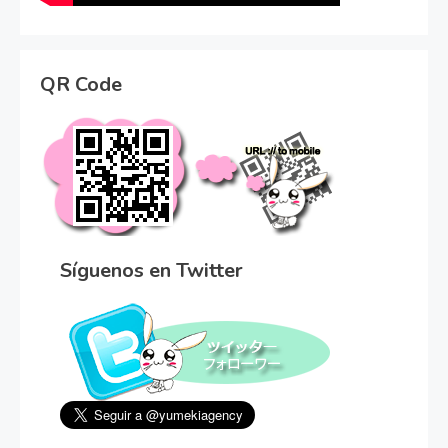
QR Code
Síguenos en Twitter