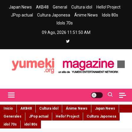
Skip
Japan News
AKB48
General
Cultura idol
Hello! Project
to
JPop actual
Cultura Japonesa
Ánime News
Idols 80s
content
Idols 70s
09 Ago, 2026
11:51:51 AM
Yumeki Magazine
Jpop y musica idol – Tu portal de jpop, movimiento idol y cultura
japonesa en español
Inicio
AKB48
Cultura idol
Ánime News
Japan News
Generales
JPop actual
Hello! Project
Cultura Japonesa
idol 70s
idol 80s