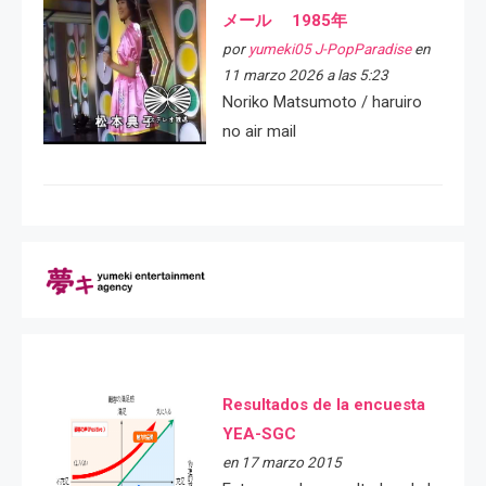
メール 1985年
por
yumeki05 J-PopParadise
en
11 marzo 2026 a las 5:23
Noriko Matsumoto / haruiro
no air mail
Resultados de la encuesta
YEA-SGC
en 17 marzo 2015