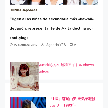
Cultura Japonesa
Eligen a las niñas de secundaria más «kawaii»
de Japón, representante de Akita declina por
«bullying»
Agencia YEA
22 Octubre 2017
2
yumekiさんの昭和アイドル showa
videos
「HQ」森尾由美 天気予報は I
Luv U 1983年