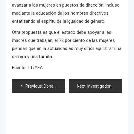
avanzar a las mujeres en puestos de dirección, incluso
mediante la educación de los hombres directivos,
enfatizando el espíritu de la igualdad de género.
Otra propuesta es que el estado debe apoyar a las
madres que trabajan, el 72 por ciento de las mujeres
piensan que en la actualidad es muy difícil equilibrar una
carrera y una familia.
Fuente: TT/YEA
Navegación
Previous:
Donas bailarinas y 16 intoxicados en restaurante relacionado con Miki Fujimoto
Next:
Investigadores japoneses crean hígado a partir de células madre
de
entradas