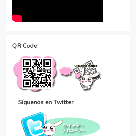
QR Code
Síguenos en Twitter