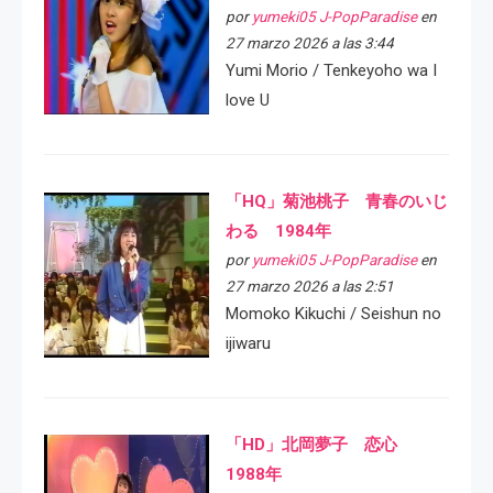
por
yumeki05 J-PopParadise
en
27 marzo 2026 a las 3:44
Yumi Morio / Tenkeyoho wa I
love U
「HQ」菊池桃子 青春のいじ
わる 1984年
por
yumeki05 J-PopParadise
en
27 marzo 2026 a las 2:51
Momoko Kikuchi / Seishun no
ijiwaru
「HD」北岡夢子 恋心
1988年