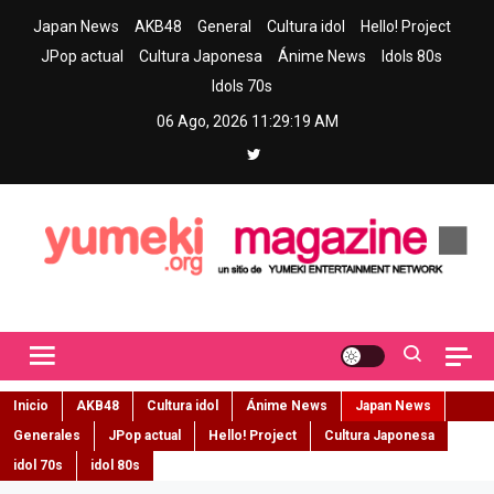
Skip
Japan News
AKB48
General
Cultura idol
Hello! Project
to
JPop actual
Cultura Japonesa
Ánime News
Idols 80s
content
Idols 70s
06 Ago, 2026
11:29:20 AM
Yumeki Magazine
Jpop y musica idol – Tu portal de jpop, movimiento idol y cultura
japonesa en español
Inicio
AKB48
Cultura idol
Ánime News
Japan News
Generales
JPop actual
Hello! Project
Cultura Japonesa
idol 70s
idol 80s