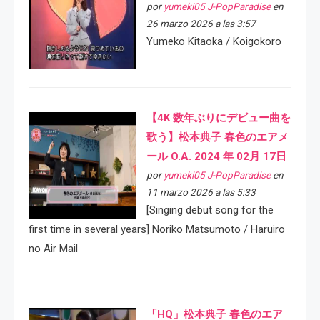
por
yumeki05 J-PopParadise
en
26 marzo 2026 a las 3:57
Yumeko Kitaoka / Koigokoro
【4K 数年ぶりにデビュー曲を
歌う】松本典子 春色のエアメ
ール O.A. 2024 年 02月 17日
por
yumeki05 J-PopParadise
en
11 marzo 2026 a las 5:33
[Singing debut song for the
first time in several years] Noriko Matsumoto / Haruiro
no Air Mail
「HQ」松本典子 春色のエア