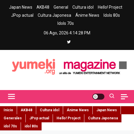
Skip
Japan News
AKB48
General
Cultura idol
Hello! Project
to
JPop actual
Cultura Japonesa
Ánime News
Idols 80s
content
Idols 70s
06 Ago, 2026
4:14:29 PM
Yumeki Magazine
Jpop y musica idol – Tu portal de jpop, movimiento idol y cultura
japonesa en español
Inicio
AKB48
Cultura idol
Ánime News
Japan News
Generales
JPop actual
Hello! Project
Cultura Japonesa
idol 70s
idol 80s