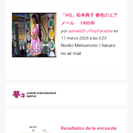
「HQ」松本典子 春色のエア
メール 1985年
por
yumeki05 J-PopParadise
en
11 marzo 2026 a las 5:23
Noriko Matsumoto / haruiro
no air mail
Resultados de la encuesta