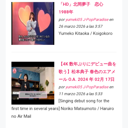
「HD」北岡夢子 恋心
1988年
por
yumeki05 J-PopParadise
en
26 marzo 2026 a las 3:57
Yumeko Kitaoka / Koigokoro
【4K 数年ぶりにデビュー曲を
歌う】松本典子 春色のエアメ
ール O.A. 2024 年 02月 17日
por
yumeki05 J-PopParadise
en
11 marzo 2026 a las 5:33
[Singing debut song for the
first time in several years] Noriko Matsumoto / Haruiro
no Air Mail