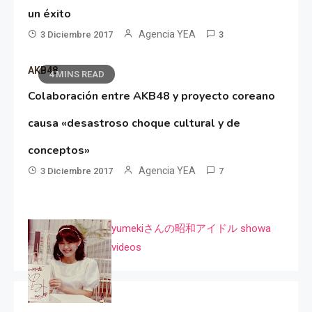
un éxito
Agencia YEA
3 Diciembre 2017
3
AKB48
4 MINS READ
Colaboración entre AKB48 y proyecto coreano
causa «desastroso choque cultural y de
conceptos»
Agencia YEA
3 Diciembre 2017
7
yumekiさんの昭和アイドル showa
videos