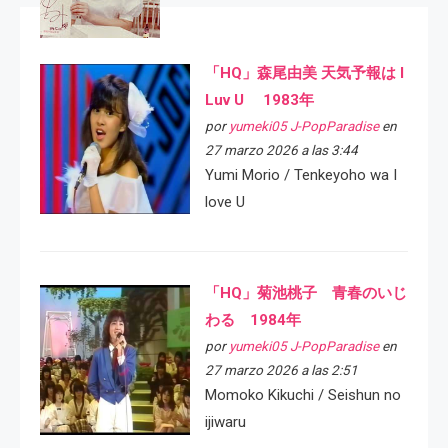
「HQ」森尾由美 天気予報は I
Luv U 1983年
por
yumeki05 J-PopParadise
en
27 marzo 2026 a las 3:44
Yumi Morio / Tenkeyoho wa I
love U
「HQ」菊池桃子 青春のいじ
わる 1984年
por
yumeki05 J-PopParadise
en
27 marzo 2026 a las 2:51
Momoko Kikuchi / Seishun no
ijiwaru