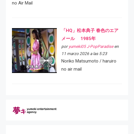
no Air Mail
「HQ」松本典子 春色のエア
メール 1985年
por
yumeki05 J-PopParadise
en
11 marzo 2026 a las 5:23
Noriko Matsumoto / haruiro
no air mail