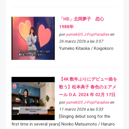
「HD」北岡夢子 恋心
1988年
por
yumeki05 J-PopParadise
en
26 marzo 2026 a las 3:57
Yumeko Kitaoka / Koigokoro
【4K 数年ぶりにデビュー曲を
歌う】松本典子 春色のエアメ
ール O.A. 2024 年 02月 17日
por
yumeki05 J-PopParadise
en
11 marzo 2026 a las 5:33
[Singing debut song for the
first time in several years] Noriko Matsumoto / Haruiro