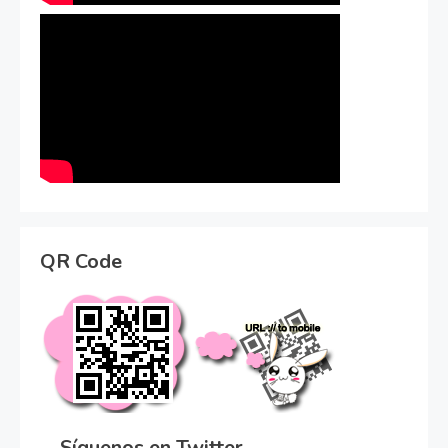
QR Code
Síguenos en Twitter