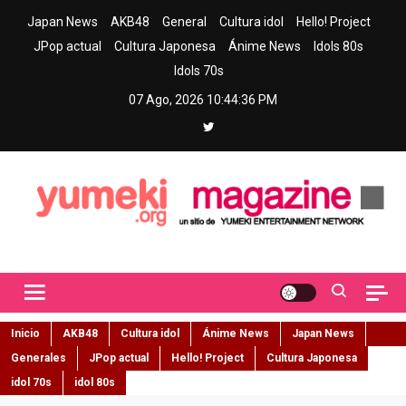
Skip
Japan News
AKB48
General
Cultura idol
Hello! Project
to
JPop actual
Cultura Japonesa
Ánime News
Idols 80s
content
Idols 70s
07 Ago, 2026
10:44:37 PM
Yumeki Magazine
Jpop y musica idol – Tu portal de jpop, movimiento idol y cultura
japonesa en español
Inicio
AKB48
Cultura idol
Ánime News
Japan News
Generales
JPop actual
Hello! Project
Cultura Japonesa
idol 70s
idol 80s