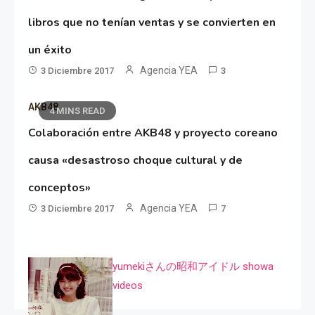
libros que no tenían ventas y se convierten en
un éxito
Agencia YEA
3 Diciembre 2017
3
AKB48
4 MINS READ
Colaboración entre AKB48 y proyecto coreano
causa «desastroso choque cultural y de
conceptos»
Agencia YEA
3 Diciembre 2017
7
yumekiさんの昭和アイドル showa
videos