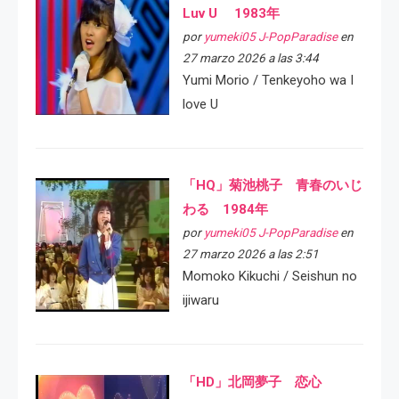
Luv U 1983年
por
yumeki05 J-PopParadise
en
27 marzo 2026 a las 3:44
Yumi Morio / Tenkeyoho wa I
love U
「HQ」菊池桃子 青春のいじ
わる 1984年
por
yumeki05 J-PopParadise
en
27 marzo 2026 a las 2:51
Momoko Kikuchi / Seishun no
ijiwaru
「HD」北岡夢子 恋心