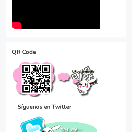
QR Code
Síguenos en Twitter