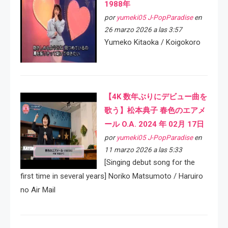
1988年
por
yumeki05 J-PopParadise
en
26 marzo 2026 a las 3:57
Yumeko Kitaoka / Koigokoro
【4K 数年ぶりにデビュー曲を
歌う】松本典子 春色のエアメ
ール O.A. 2024 年 02月 17日
por
yumeki05 J-PopParadise
en
11 marzo 2026 a las 5:33
[Singing debut song for the
first time in several years] Noriko Matsumoto / Haruiro
no Air Mail