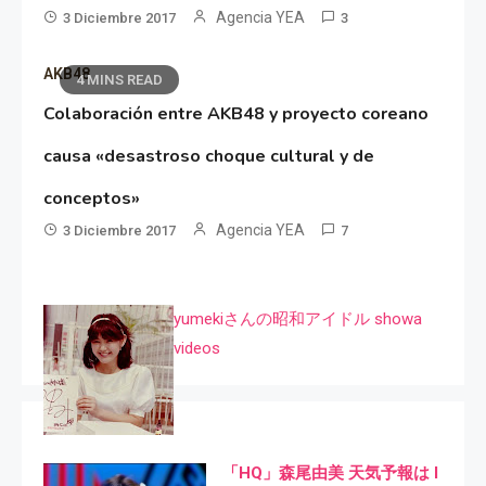
Agencia YEA
3 Diciembre 2017
3
AKB48
4 MINS READ
Colaboración entre AKB48 y proyecto coreano
causa «desastroso choque cultural y de
conceptos»
Agencia YEA
3 Diciembre 2017
7
yumekiさんの昭和アイドル showa
videos
「HQ」森尾由美 天気予報は I