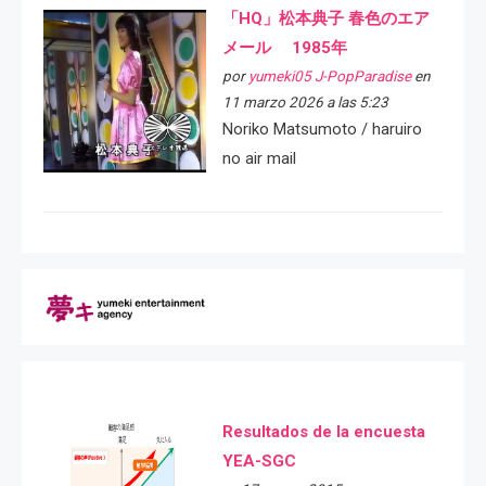
「HQ」松本典子 春色のエア
メール 1985年
por
yumeki05 J-PopParadise
en
11 marzo 2026 a las 5:23
Noriko Matsumoto / haruiro
no air mail
Resultados de la encuesta
YEA-SGC