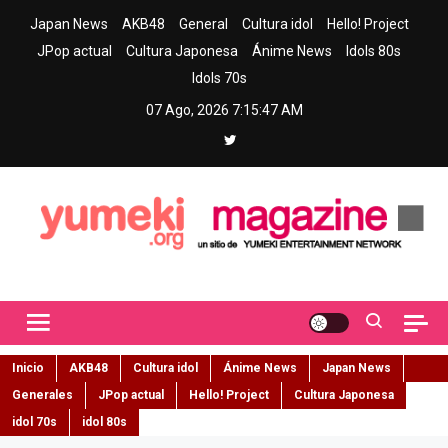
Skip
Japan News
AKB48
General
Cultura idol
Hello! Project
to
JPop actual
Cultura Japonesa
Ánime News
Idols 80s
content
Idols 70s
07 Ago, 2026
7:15:48 AM
Yumeki Magazine
Jpop y musica idol – Tu portal de jpop, movimiento idol y cultura
japonesa en español
Inicio
AKB48
Cultura idol
Ánime News
Japan News
Generales
JPop actual
Hello! Project
Cultura Japonesa
idol 70s
idol 80s