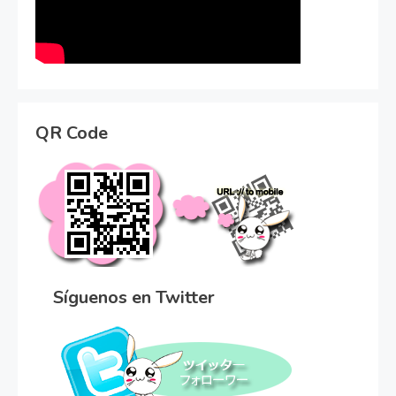
QR Code
Síguenos en Twitter