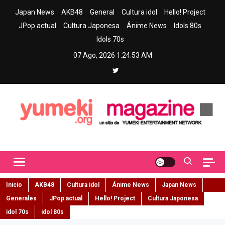
Skip
Japan News
AKB48
General
Cultura idol
Hello! Project
to
JPop actual
Cultura Japonesa
Ánime News
Idols 80s
content
Idols 70s
07 Ago, 2026
1:24:54 AM
Yumeki Magazine
Jpop y musica idol – Tu portal de jpop, movimiento idol y cultura
japonesa en español
Inicio
AKB48
Cultura idol
Ánime News
Japan News
Generales
JPop actual
Hello! Project
Cultura Japonesa
idol 70s
idol 80s