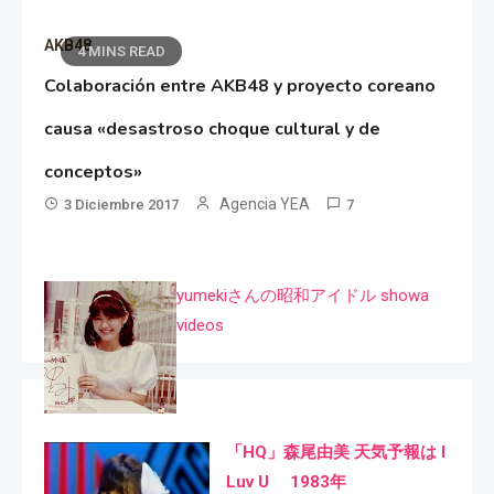
AKB48
4 MINS READ
Colaboración entre AKB48 y proyecto coreano
causa «desastroso choque cultural y de
conceptos»
Agencia YEA
3 Diciembre 2017
7
yumekiさんの昭和アイドル showa
videos
「HQ」森尾由美 天気予報は I
Luv U 1983年