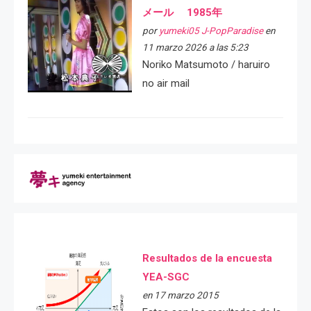
メール 1985年
por
yumeki05 J-PopParadise
en
11 marzo 2026 a las 5:23
Noriko Matsumoto / haruiro
no air mail
Resultados de la encuesta
YEA-SGC
en 17 marzo 2015