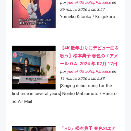
por
yumeki05 J-PopParadise
en
26 marzo 2026 a las 3:57
Yumeko Kitaoka / Koigokoro
【4K 数年ぶりにデビュー曲を
歌う】松本典子 春色のエアメ
ール O.A. 2024 年 02月 17日
por
yumeki05 J-PopParadise
en
11 marzo 2026 a las 5:33
[Singing debut song for the
first time in several years] Noriko Matsumoto / Haruiro
no Air Mail
「HQ」松本典子 春色のエア