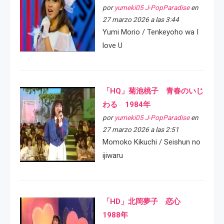
por
yumeki05 J-PopParadise
en
27 marzo 2026 a las 3:44
Yumi Morio / Tenkeyoho wa I
love U
「HQ」菊池桃子 青春のいじ
わる 1984年
por
yumeki05 J-PopParadise
en
27 marzo 2026 a las 2:51
Momoko Kikuchi / Seishun no
ijiwaru
「HD」北岡夢子 恋心
1988年