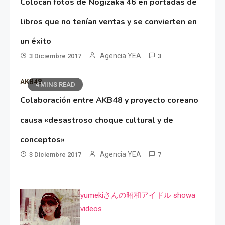
Colocan fotos de Nogizaka 46 en portadas de
libros que no tenían ventas y se convierten en
un éxito
Agencia YEA
3 Diciembre 2017
3
AKB48
4 MINS READ
Colaboración entre AKB48 y proyecto coreano
causa «desastroso choque cultural y de
conceptos»
Agencia YEA
3 Diciembre 2017
7
yumekiさんの昭和アイドル showa
videos