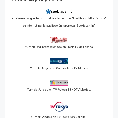
-- Yumeki.org --
ha sido calificado como el "Healthiest J-Pop fansite"
en Internet, por la publicación japonesa "Seekjapan.jp".
Yumeki.org, promocionado en FiestaTV de España
Yumeki Angels en CadenaTres TV, Mexico
Yumeki Angels en TV Azteca 13 HDTV Mexico.
Yumeki Angels en TV Tokyo (Ch 7 digital)