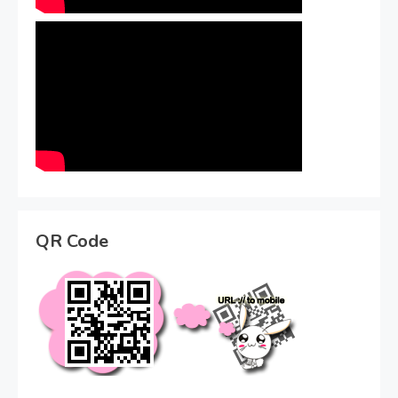
QR Code