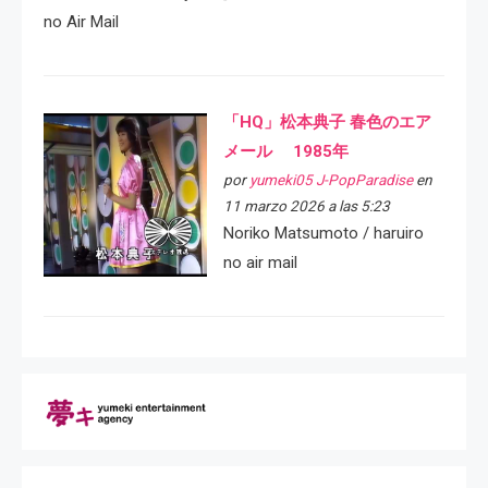
no Air Mail
「HQ」松本典子 春色のエア
メール 1985年
por
yumeki05 J-PopParadise
en
11 marzo 2026 a las 5:23
Noriko Matsumoto / haruiro
no air mail