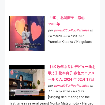
「HD」北岡夢子 恋心
1988年
por
yumeki05 J-PopParadise
en
26 marzo 2026 a las 3:57
Yumeko Kitaoka / Koigokoro
【4K 数年ぶりにデビュー曲を
歌う】松本典子 春色のエアメ
ール O.A. 2024 年 02月 17日
por
yumeki05 J-PopParadise
en
11 marzo 2026 a las 5:33
[Singing debut song for the
first time in several years] Noriko Matsumoto / Haruiro