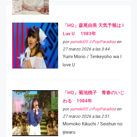
「HQ」森尾由美 天気予報は I
Luv U 1983年
por
yumeki05 J-PopParadise
en
27 marzo 2026 a las 3:44
Yumi Morio / Tenkeyoho wa I
love U
「HQ」菊池桃子 青春のいじ
わる 1984年
por
yumeki05 J-PopParadise
en
27 marzo 2026 a las 2:51
Momoko Kikuchi / Seishun no
ijiwaru