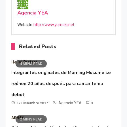
Agencia YEA
Website
http://www.yumeki.net
Related Posts
Hello! Project
4 MINS READ
Integrantes originales de Morning Musume se
reúnen 20 años después para cantar tema
debut
Agencia YEA
17 Diciembre 2017
3
AKB48
2 MINS READ