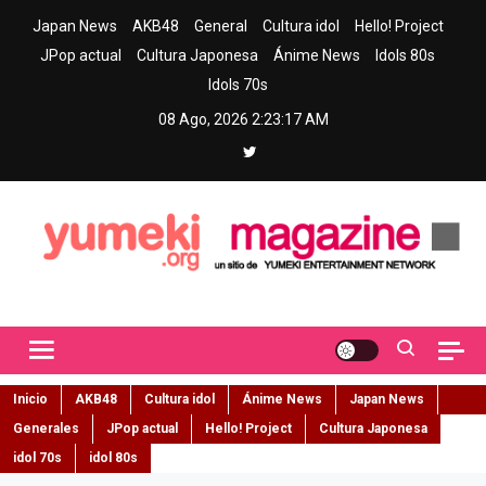
Skip
Japan News
AKB48
General
Cultura idol
Hello! Project
to
JPop actual
Cultura Japonesa
Ánime News
Idols 80s
content
Idols 70s
08 Ago, 2026
2:23:18 AM
Yumeki Magazine
Jpop y musica idol – Tu portal de jpop, movimiento idol y cultura
japonesa en español
Inicio
AKB48
Cultura idol
Ánime News
Japan News
Generales
JPop actual
Hello! Project
Cultura Japonesa
idol 70s
idol 80s