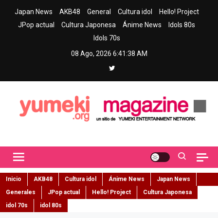
Skip
Japan News
AKB48
General
Cultura idol
Hello! Project
to
JPop actual
Cultura Japonesa
Ánime News
Idols 80s
content
Idols 70s
08 Ago, 2026
6:41:39 AM
Yumeki Magazine
Jpop y musica idol – Tu portal de jpop, movimiento idol y cultura
japonesa en español
Inicio
AKB48
Cultura idol
Ánime News
Japan News
Generales
JPop actual
Hello! Project
Cultura Japonesa
idol 70s
idol 80s