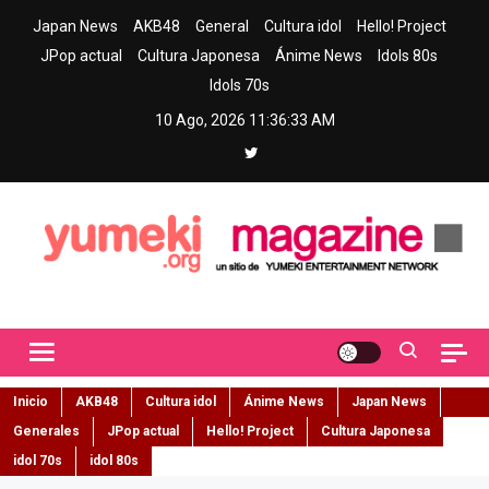
Skip
Japan News
AKB48
General
Cultura idol
Hello! Project
to
JPop actual
Cultura Japonesa
Ánime News
Idols 80s
content
Idols 70s
10 Ago, 2026
11:36:34 AM
Yumeki Magazine
Jpop y musica idol – Tu portal de jpop, movimiento idol y cultura
japonesa en español
Inicio
AKB48
Cultura idol
Ánime News
Japan News
Generales
JPop actual
Hello! Project
Cultura Japonesa
idol 70s
idol 80s