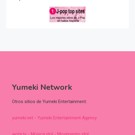
Yumeki Network
Otros sitios de Yumeki Entertainment:
yumeki.net - Yumeki Entertainment Agency
wota.tv - Música idol - Movimiento idol