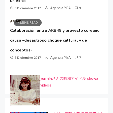
un éxito
Agencia YEA
3 Diciembre 2017
3
AKB48
4 MINS READ
Colaboración entre AKB48 y proyecto coreano
causa «desastroso choque cultural y de
conceptos»
Agencia YEA
3 Diciembre 2017
7
yumekiさんの昭和アイドル showa
videos