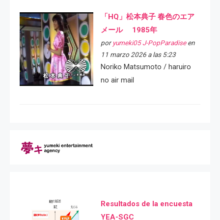
「HQ」松本典子 春色のエア
メール 1985年
por
yumeki05 J-PopParadise
en
11 marzo 2026 a las 5:23
Noriko Matsumoto / haruiro
no air mail
Resultados de la encuesta
YEA-SGC