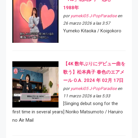
1988年
por
yumeki05 J-PopParadise
en
26 marzo 2026 a las 3:57
Yumeko Kitaoka / Koigokoro
【4K 数年ぶりにデビュー曲を
歌う】松本典子 春色のエアメ
ール O.A. 2024 年 02月 17日
por
yumeki05 J-PopParadise
en
11 marzo 2026 a las 5:33
[Singing debut song for the
first time in several years] Noriko Matsumoto / Haruiro
no Air Mail