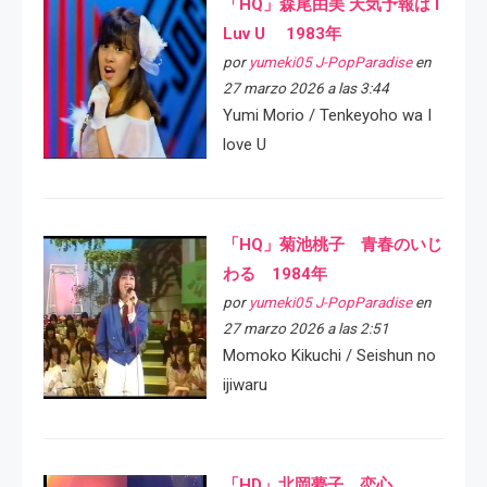
「HQ」森尾由美 天気予報は I
Luv U 1983年
por
yumeki05 J-PopParadise
en
27 marzo 2026 a las 3:44
Yumi Morio / Tenkeyoho wa I
love U
「HQ」菊池桃子 青春のいじ
わる 1984年
por
yumeki05 J-PopParadise
en
27 marzo 2026 a las 2:51
Momoko Kikuchi / Seishun no
ijiwaru
「HD」北岡夢子 恋心