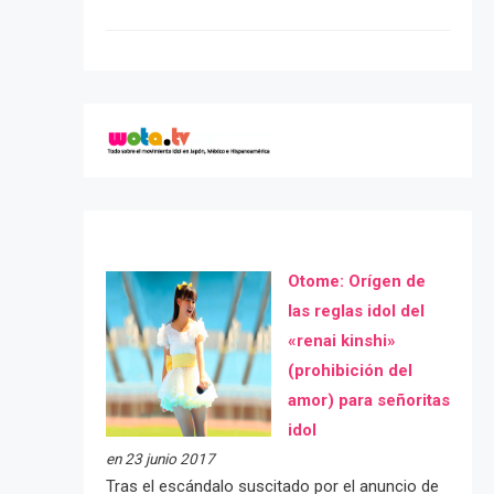
Otome: Orígen de
las reglas idol del
«renai kinshi»
(prohibición del
amor) para señoritas
idol
en 23 junio 2017
Tras el escándalo suscitado por el anuncio de