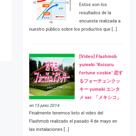
Estos son los
resultados de la
e
encuesta realizada a
nuestro público sobre los productos que […]
[Video] Flashmob
yumeki "Koisuru
fortune cookie" 恋す
るフォーチュンクッ
キー yumeki エンタ
メ ver. 「メキシコ」
en 15 junio 2014
Finalmente tenemos listo el video del
Flashmob realizado el pasado 4 de mayo en
las instalaciones […]