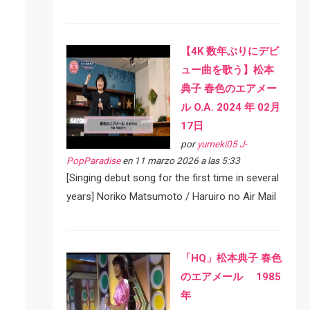
【4K 数年ぶりにデビ
ュー曲を歌う】松本
典子 春色のエアメー
ル O.A. 2024 年 02月
17日
por
yumeki05 J-
PopParadise
en 11 marzo 2026 a las 5:33
[Singing debut song for the first time in several
years] Noriko Matsumoto / Haruiro no Air Mail
「HQ」松本典子 春色
のエアメール 1985
年