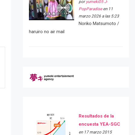
por
yumeki05 J-
PopParadise
en 11
marzo 2026 a las 5:23
Noriko Matsumoto /
haruiro no air mail
Resultados de la
encuesta YEA-SGC
en 17 marzo 2015