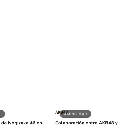
AKB48
D
4 MINS READ
 de Nogizaka 46 en
Colaboración entre AKB48 y