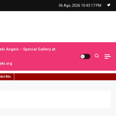
06 Ago, 2026
10:43:18 PM
ki Angels – Special Gallery at
ki.org
idol 80s