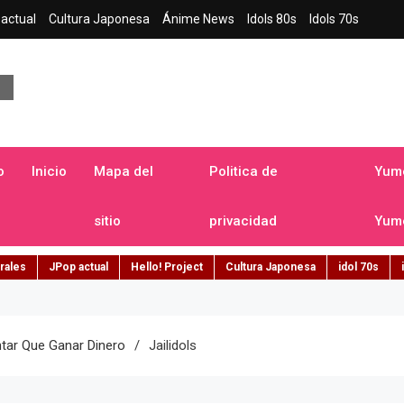
actual
Cultura Japonesa
Ánime News
Idols 80s
Idols 70s
a japonesa en español
o
Inicio
Mapa del
Politica de
Yume
sitio
privacidad
Yume
rales
JPop actual
Hello! Project
Cultura Japonesa
idol 70s
ntar Que Ganar Dinero
Jailidols