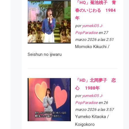
「HQ」菊池桃子 青
春のいじわる 1984
年
por
yumeki05 J-
PopParadise
en 27
marzo 2026 a las 2:51
Momoko Kikuchi /
Seishun no ijiwaru
「HD」北岡夢子 恋
心 1988年
por
yumeki05 J-
PopParadise
en 26
marzo 2026 a las 3:57
Yumeko Kitaoka /
Koigokoro