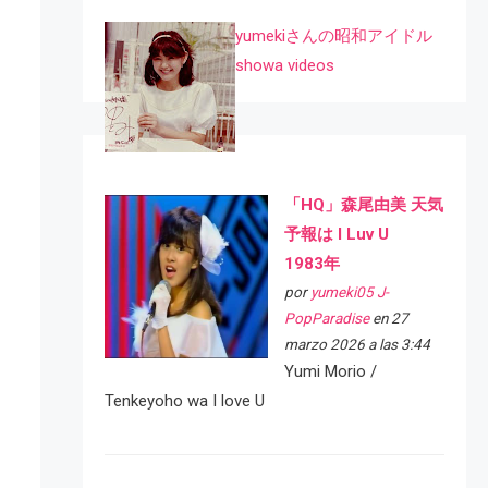
yumekiさんの昭和アイドル
showa videos
「HQ」森尾由美 天気
予報は I Luv U
1983年
por
yumeki05 J-
PopParadise
en 27
marzo 2026 a las 3:44
Yumi Morio /
Tenkeyoho wa I love U