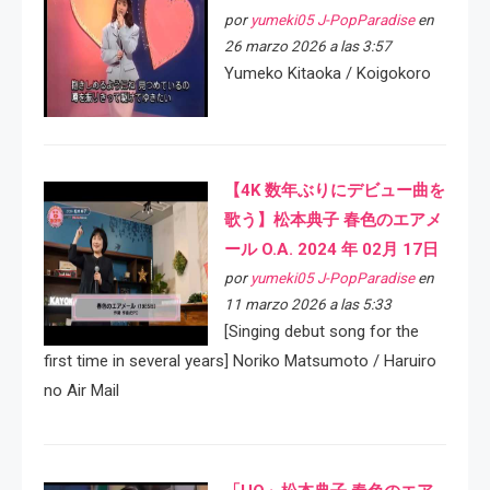
por
yumeki05 J-PopParadise
en
26 marzo 2026 a las 3:57
Yumeko Kitaoka / Koigokoro
【4K 数年ぶりにデビュー曲を
歌う】松本典子 春色のエアメ
ール O.A. 2024 年 02月 17日
por
yumeki05 J-PopParadise
en
11 marzo 2026 a las 5:33
[Singing debut song for the
first time in several years] Noriko Matsumoto / Haruiro
no Air Mail