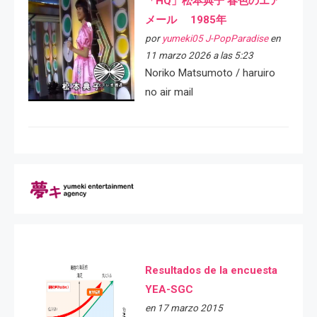
「HQ」松本典子 春色のエア
メール 1985年
por
yumeki05 J-PopParadise
en
11 marzo 2026 a las 5:23
Noriko Matsumoto / haruiro
no air mail
Resultados de la encuesta
YEA-SGC
en 17 marzo 2015