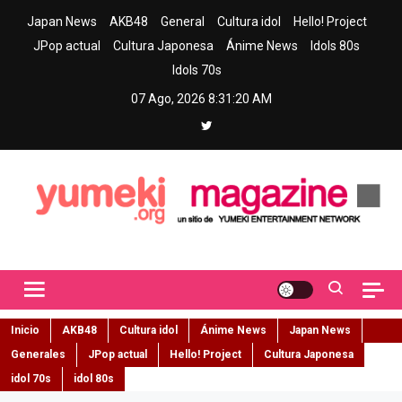
Skip
Japan News
AKB48
General
Cultura idol
Hello! Project
to
JPop actual
Cultura Japonesa
Ánime News
Idols 80s
content
Idols 70s
07 Ago, 2026
8:31:21 AM
Yumeki Magazine
Jpop y musica idol – Tu portal de jpop, movimiento idol y cultura
japonesa en español
Inicio
AKB48
Cultura idol
Ánime News
Japan News
Generales
JPop actual
Hello! Project
Cultura Japonesa
idol 70s
idol 80s