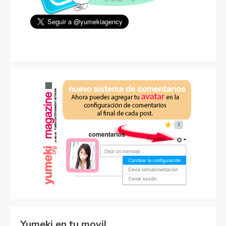
Yumeki en tu movil