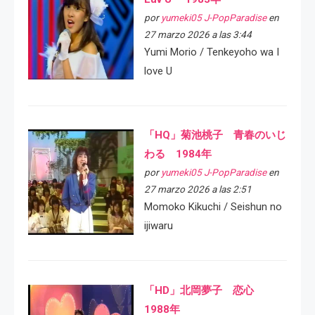
por
yumeki05 J-PopParadise
en
27 marzo 2026 a las 3:44
Yumi Morio / Tenkeyoho wa I
love U
「HQ」菊池桃子 青春のいじ
わる 1984年
por
yumeki05 J-PopParadise
en
27 marzo 2026 a las 2:51
Momoko Kikuchi / Seishun no
ijiwaru
「HD」北岡夢子 恋心
1988年