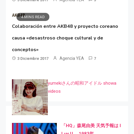
AKB48
4 MINS READ
Colaboración entre AKB48 y proyecto coreano
causa «desastroso choque cultural y de
conceptos»
Agencia YEA
3 Diciembre 2017
7
yumekiさんの昭和アイドル showa
videos
「HQ」森尾由美 天気予報は I
Luv U 1983年