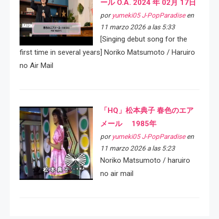
ール O.A. 2024 年 02月 17日
por
yumeki05 J-PopParadise
en
11 marzo 2026 a las 5:33
[Singing debut song for the
first time in several years] Noriko Matsumoto / Haruiro
no Air Mail
「HQ」松本典子 春色のエア
メール 1985年
por
yumeki05 J-PopParadise
en
11 marzo 2026 a las 5:23
Noriko Matsumoto / haruiro
no air mail