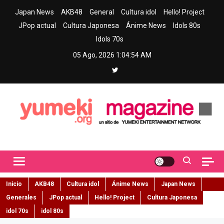
Skip
Japan News
AKB48
General
Cultura idol
Hello! Project
to
JPop actual
Cultura Japonesa
Ánime News
Idols 80s
content
Idols 70s
05 Ago, 2026
1:04:55 AM
Yumeki Magazine
Jpop y musica idol – Tu portal de jpop, movimiento idol y cultura
japonesa en español
Inicio
AKB48
Cultura idol
Ánime News
Japan News
Generales
JPop actual
Hello! Project
Cultura Japonesa
idol 70s
idol 80s