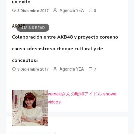
un éxito
Agencia YEA
3 Diciembre 2017
3
AKB48
4 MINS READ
Colaboración entre AKB48 y proyecto coreano
causa «desastroso choque cultural y de
conceptos»
Agencia YEA
3 Diciembre 2017
7
yumekiさんの昭和アイドル showa
videos