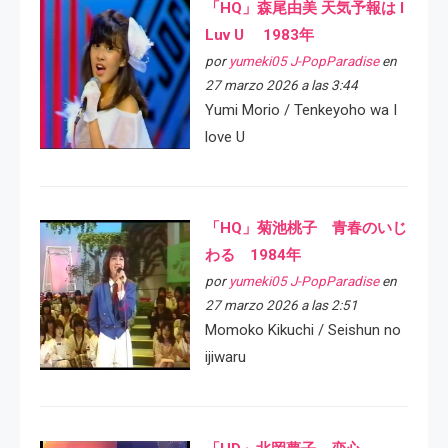
「HQ」森尾由美 天気予報は I
Luv U 1983年
por
yumeki05 J-PopParadise
en
27 marzo 2026 a las 3:44
Yumi Morio / Tenkeyoho wa I
love U
「HQ」菊池桃子 青春のいじ
わる 1984年
por
yumeki05 J-PopParadise
en
27 marzo 2026 a las 2:51
Momoko Kikuchi / Seishun no
ijiwaru