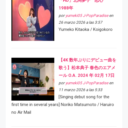
「HD」北岡夢子 恋心
1988年
por
yumeki05 J-PopParadise
en
26 marzo 2026 a las 3:57
Yumeko Kitaoka / Koigokoro
【4K 数年ぶりにデビュー曲を
歌う】松本典子 春色のエアメ
ール O.A. 2024 年 02月 17日
por
yumeki05 J-PopParadise
en
11 marzo 2026 a las 5:33
[Singing debut song for the
first time in several years] Noriko Matsumoto / Haruiro
no Air Mail