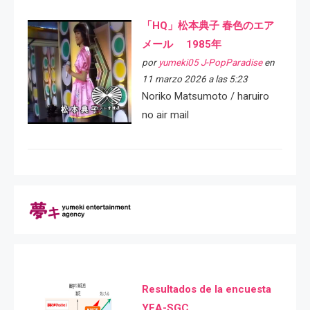
「HQ」松本典子 春色のエア
メール 1985年
por
yumeki05 J-PopParadise
en
11 marzo 2026 a las 5:23
Noriko Matsumoto / haruiro
no air mail
Resultados de la encuesta
YEA-SGC