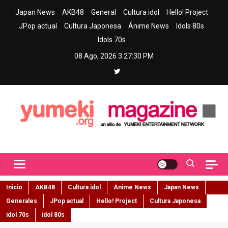
Skip
Japan News
AKB48
General
Cultura idol
Hello! Project
to
JPop actual
Cultura Japonesa
Ánime News
Idols 80s
content
Idols 70s
08 Ago, 2026
3:27:31 PM
Yumeki Magazine
Jpop y musica idol – Tu portal de jpop, movimiento idol y cultura
japonesa en español
Inicio
AKB48
Cultura idol
Ánime News
Japan News
Generales
JPop actual
Hello! Project
Cultura Japonesa
idol 70s
idol 80s