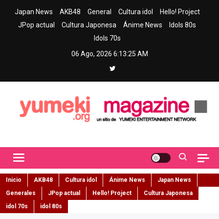
Skip
Japan News
AKB48
General
Cultura idol
Hello! Project
to
JPop actual
Cultura Japonesa
Ánime News
Idols 80s
content
Idols 70s
06 Ago, 2026
6:13:25 AM
Yumeki Magazine
Jpop y musica idol – Tu portal de jpop, movimiento idol y cultura
japonesa en español
Inicio
AKB48
Cultura idol
Ánime News
Japan News
Generales
JPop actual
Hello! Project
Cultura Japonesa
idol 70s
idol 80s