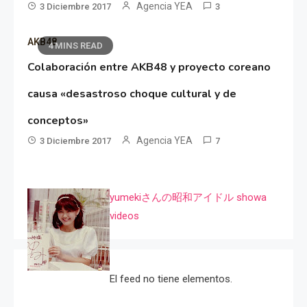
Agencia YEA
3 Diciembre 2017
3
AKB48
4 MINS READ
Colaboración entre AKB48 y proyecto coreano
causa «desastroso choque cultural y de
conceptos»
Agencia YEA
3 Diciembre 2017
7
yumekiさんの昭和アイドル showa
videos
El feed no tiene elementos.